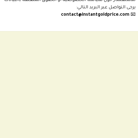
للاستفسار حول سياسة الخصوصية أو الحقوق المتعلقة بالبيانات
يرجى التواصل عبر البريد التالي:
contact@instantgoldprice.com
📧