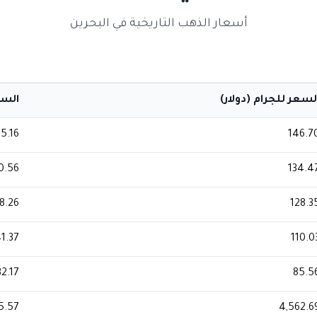
أسعار الذهب التاريخية في البحرين
لسعر للجرام (دولار)
السعر
5.16
146.7
0.56
134.4
8.26
128.3
1.37
110.0
32.17
85.5
15.57
4,562.6