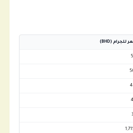
 للجرام (BHD)
5
5
4
4
1,7